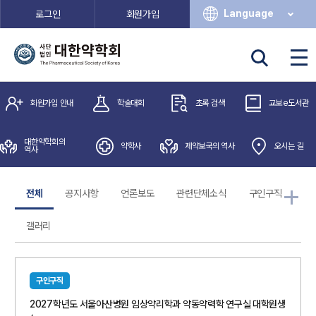
THE PHARMACEUTICAL SOCIETY OF KOREA
Language
로그인
회원가입
Shaping Interactive Approaches
in Pharmaceutical Sciences
23
~ 24
Thu
Fri
April, 2026
회원가입 안내
학술대회
초록 검색
교보e도서관
Cheongju Osong Convention Center
대한약학회의
약학사
제약보국의 역사
오시는 길
역사
학술대회 홈페이지 바로가기
전체
공지사항
언론보도
관련단체소식
구인구직
갤러리
구인구직
2027학년도 서울아산병원 임상약리학과 약동약력학 연구실 대학원생