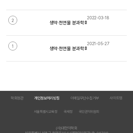
2022-03-18
2
생약·천연물 분과학회 임원 정보(2022년)
2021-05-27
1
생약·천연물 분과학회 임원 정보(2021년)
학회정관
개인정보처리방침
이메일무단수집거부
사이트맵
서울특별시교육청
국세청
국민권익위원회
(사)대한약학회
서울특별시 서초구 효령로 194 (대한약사회관 내), 06708