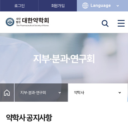
Language
로그인
회원가입
지부·분과·연구회
지부·분과·연구회
약학사
약학사 공지사항