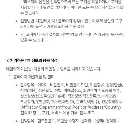
브라우저의 옵션을 선택함으로써 모든 쿠키를 허용하거나, 쿠키를
저장할 때마다 확인을 거치거나, 아니면 모든 쿠키의 저장을 거부할
수 있습니다.
설정방법 예(인터넷 익스플로어의 경우) : 웹 브라우저 상단의 도구
> 인터넷 옵션 > 개인정보취급 수준 설정
단, 고객께서 쿠키 설치를 거부하였을 경우 서비스 제공에 어려움이
있을 수 있습니다.
7. 처리하는 개인정보의 항목 작성
대한약학회는(는) 다음의 개인정보 항목을 처리하고 있습니다.
홈페이지 회원가입 및 관리
필수항목 : 아이디, 비밀번호, 비밀번호 확인, 회원종류, 성명(한글),
성명(영문), 생년월일, 성별, 이메일주소, 회원검색 정보공개 여부,
전공정보(전공/주요연구분야), 직장정보(직장종류/소속기관명/
부서직위/우편번호/주소/전화번호), 분과정보(필수), 영문직장정보
(Affiliation/Department/Your Position/Address/Country)
접속 IP 정보, 쿠키, 서비스 이용 기록, 접속 로그
선택항목 : 핸드폰번호, 우편물 수령지, 분과정보(선택), 경력정보