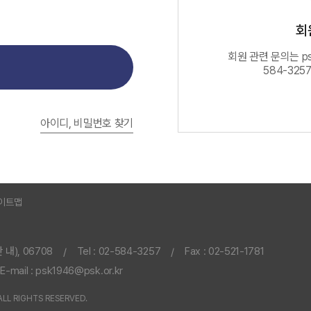
회
회원 관련 문의는 psk
584-325
아이디, 비밀번호 찾기
이트맵
내), 06708
Tel : 02-584-3257
Fax : 02-521-1781
/
/
E-mail : psk1946@psk.or.kr
LL RIGHTS RESERVED.