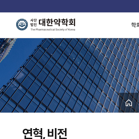
학
연혁, 비전