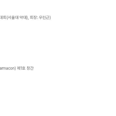
대회(서울대 약대), 회장: 우린근)
macon) 제1호 창간