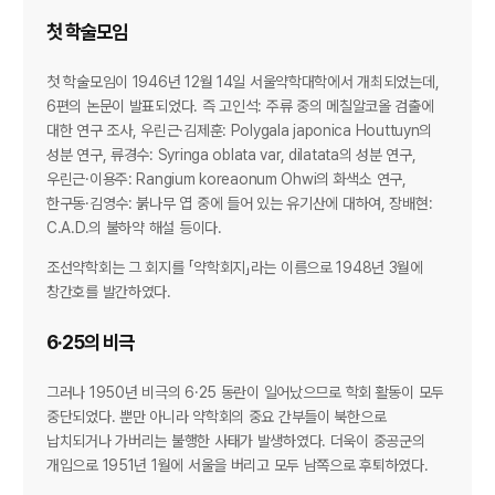
첫 학술모임
첫 학술모임이 1946년 12월 14일 서울약학대학에서 개최되었는데,
6편의 논문이 발표되었다. 즉 고인석: 주류 중의 메칠알코올 검출에
대한 연구 조사, 우린근·김제훈: Polygala japonica Houttuyn의
성분 연구, 류경수: Syringa oblata var, dilatata의 성분 연구,
우린근·이용주: Rangium koreaonum Ohwi의 화색소 연구,
한구동·김영수: 붉나무 엽 중에 들어 있는 유기산에 대하여, 장배현:
C.A.D.의 불하약 해설 등이다.
조선약학회는 그 회지를 「약학회지」라는 이름으로 1948년 3월에
창간호를 발간하였다.
6·25의 비극
그러나 1950년 비극의 6·25 동란이 일어났으므로 학회 활동이 모두
중단되었다. 뿐만 아니라 약학회의 중요 간부들이 북한으로
납치되거나 가버리는 불행한 사태가 발생하였다. 더욱이 중공군의
개입으로 1951년 1월에 서울을 버리고 모두 남쪽으로 후퇴하였다.