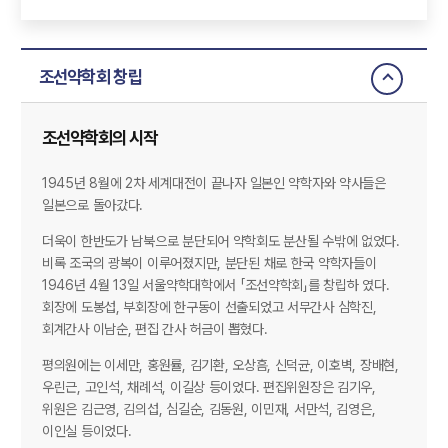
조선약학회 창립
조선약학회의 시작
1945년 8월에 2차 세계대전이 끝나자 일본인 약학자와 약사들은
일본으로 돌아갔다.
더욱이 한반도가 남북으로 분단되어 약학회도 분산될 수밖에 없었다.
비록 조국의 광복이 이루어졌지만, 분단된 채로 한국 약학자들이
1946년 4월 13일 서울약학대학에서 「조선약학회」를 창립하 였다.
회장에 도봉섭, 부회장에 한구동이 선출되었고 서무간사 심학진,
회계간사 이남순, 편집 간사 허금이 뽑혔다.
평의원에는 이세만, 홍원률, 김기환, 오상흠, 신덕균, 이호벽, 장배현,
우린근, 고인석, 채례석, 이길상 등이었다. 편집위원장은 김기우,
위원은 김근영, 김의섭, 심길순, 김동원, 이민재, 서만석, 김영은,
이인실 등이었다.