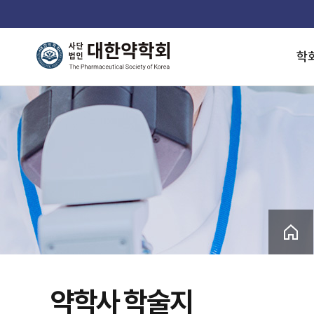
학
약학사 학술지