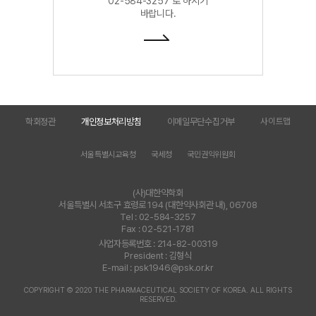
02-584-3257 로 하시기
바랍니다.
학회정관
개인정보처리방침
이메일무단수집거부
사이트맵
서울특별시교육청
국세청
국민권익위원회
(사)대한약학회
서울특별시 서초구 효령로 194 (대한약사회관 내), 06708
Tel : 02-584-3257
Fax : 02-521-1781
사업자등록번호 : 214-82-00319
President : 김형식
E-mail : psk1946@psk.or.kr
COPYRIGHT © 2020 THE PHARMACEUTICAL SOCIETY OF KOREA. ALL RIGHTS
RESERVED.