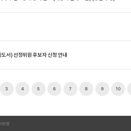
종도서) 선정위원 후보자 신청 안내
3
4
5
6
7
8
9
10
이트맵