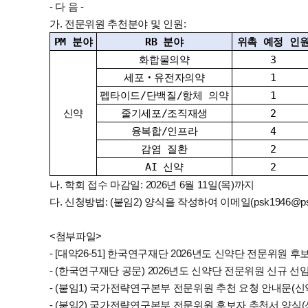
- 다 음 -
가. 전문위원 추천분야 및 인원:
PM 분야
RB 분야
위촉 예정 인
화합물의약
3
세포
‧
유전자의약
1
펩타이드/단백질/항체 의약
1
신약
줄기세포/조직재생
2
융복합/인프라
4
감염 질환
2
AI 신약
2
나. 학회 접수 마감일: 2026년 6월 11일(목)까지
다. 신청방법: (붙임2) 양식을 작성하여 이메일(psk1946@psk
<첨부파일>
- [대약26-51]
한국연구재단 2026년도 신약단 전문위원 후
- (한국연구재단 공문) 2026년도 신약단 전문위원 신규 선
- (붙임1) 국가전략연구본부 전문위원 추천 요청 안내문(신
- (붙임2) 국가전략연구본부 전문위원 후보자 추천서 양식(