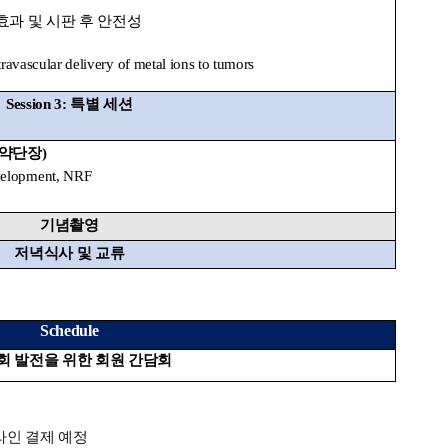
효과
및
시판
후
안전성
travascular delivery of metal ions to tumors
Session 3:
특별 세션
신약단장
)
evelopment, NRF
기념촬영
저녁식사 및 교류
Schedule
회 발전을 위한 회원 간담회
라인
결제
예정