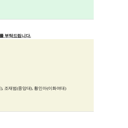
여를 부탁드립니다
.
대
),
조재범
(
중앙대
),
황인아
(
이화여대
)