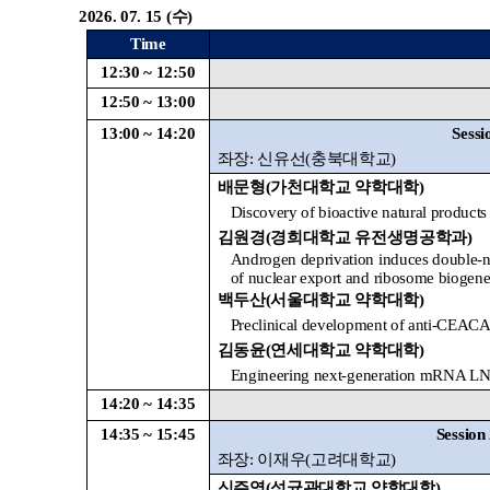
2026. 07. 15 (
수
)
Time
12:30 ~ 12:50
12:50 ~ 13:00
13:00 ~ 14:20
Sessi
좌장
:
신유선
(
충북대학교
)
배문형
(
가천대학교 약학대학
)
Discovery of bioactive natural product
김원경
(
경희대학교 유전생명공학과
)
Androgen deprivation induces double-ne
of nuclear export and ribosome biogene
백두산
(
서울대학교 약학대학
)
Preclinical development of anti-CE
김동윤
(
연세대학교 약학대학
)
Engineering next-generation mRNA LNPs
14:20 ~ 14:35
14:35 ~ 15:45
Session
좌장
:
이재우
(
고려대학교
)
신주영
(
성균관대학교 약학대학
)