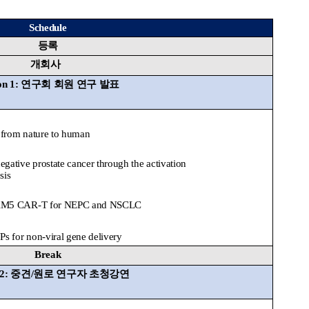
Schedule
등록
개회사
on 1:
연구회 회원 연구 발표
s from nature to human
gative prostate cancer through the activation
sis
ACAM5 CAR-T for NEPC and NSCLC
 for non-viral gene delivery
Break
 2:
중견
/
원로 연구자 초청강연