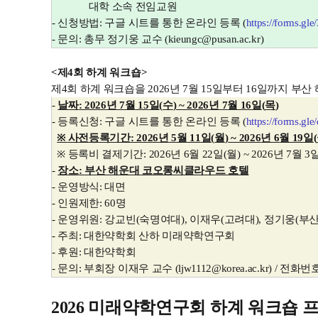
대학 소속 전임교원
-
신청방법
:
구글 시트를 통한 온라인 등록
(
https://forms.g
-
문의
:
총무 정기웅 교수
(kieungc@pusan.ac.kr)
<
제
4
회 하계 워크숍
>
제
4
회 하계 워크숍을
2026
년
7
월
15
일부터
16
일까지 부산
-
날짜
: 2026
년
7
월
15
일
(
수
) ~ 2026
년
7
월
16
일
(
목
)
-
등록신청
:
구글 시트를 통한 온라인 등록
(
https://forms
※
사전등록기간
: 2026
년
5
월
11
일
(
월
) ~ 2026
년
6
월
19
일
(
※
등록비 결제기간
: 2026
년
6
월
22
일
(
월
) ~ 2026
년
7
월
3
-
장소
:
부산 해운대 코오롱씨클라우드 호텔
-
운영방식
:
대면
-
인원제한
: 60
명
-
운영위원
:
강교빈
(
숙명여대
),
이재우
(
고려대
),
정기웅
(
부
-
주최
:
대한약학회 산하 미래약학연구회
-
후원
:
대한약학회
-
문의
:
부회장 이재우 교수
(ljw1112@korea.ac.kr) /
전화번
2026
미래약학연구회 하계 워크숍 