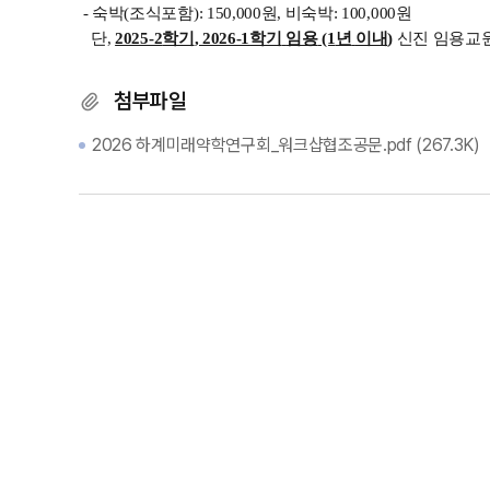
-
숙박
(
조식포함
): 150,000
원
,
비숙박
: 100,000
원
단
,
2025-2
학기
, 2026-1
학기
임용
(1
년
이내
)
신진
임용교
첨부파일
2026 하계미래약학연구회_워크샵협조공문.pdf
(267.3K)