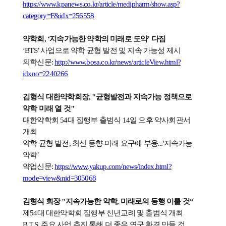
https://www.kpanews.co.kr/article/medipharm/show.asp?
category=F&idx=256558
약학회
, ‘
지속가능한 약학의 미래로 도약
’
다짐
‘BTS’
사업으로 약학 균형 발전 및 지속 가능성 제시
의학신문
:
http://www.bosa.co.kr/news/articleView.html?
idxno=2240266
김형식 대한약학회장
, "
균형발전과 지속가능 정책으로
약학 미래 열 것
"
대한약학회
54
대 집행부 출범식
14
일 오후 약사회관서
개최
약학 균형 발전
,
최신 동향
-
미래 요구에 부응
...'
지속가능
약학
’
약업신문
:
https://www.yakup.com/news/index.html?
mode=view&nid=305068
김형식 회장
"
지속가능한 약학
,
미래로의 동행 이룰 것
“
제
54
대 대한약학회 집행부 신년교례 및 출범식 개최
B.T.S.
주요 사업 추진 통해 더 좋은 연구 환경 만들 것