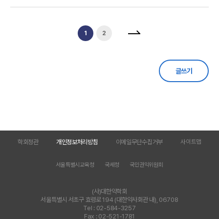
1
2
글쓰기
학회정관
개인정보처리방침
이메일무단수집거부
사이트맵
서울특별시교육청
국세청
국민권익위원회
(사)대한약학회
서울특별시 서초구 효령로 194 (대한약사회관 내), 06708
Tel : 02-584-3257
Fax : 02-521-1781