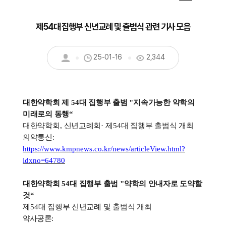
제54대 집행부 신년교례 및 출범식 관련 기사 모음
25-01-16
2,344
대한약학회 제
54
대 집행부 출범
"
지속가능한 약학의
미래로의 동행
“
대한약학회
,
신년교례회
·
제
54
대 집행부 출범식 개최
의약통신
:
https://www.kmpnews.co.kr/news/articleView.html?
idxno=64780
대한약학회
54
대 집행부 출범
"
약학의 안내자로 도약할
것
“
제
54
대 집행부 신년교례 및 출범식 개최
약사공론
: