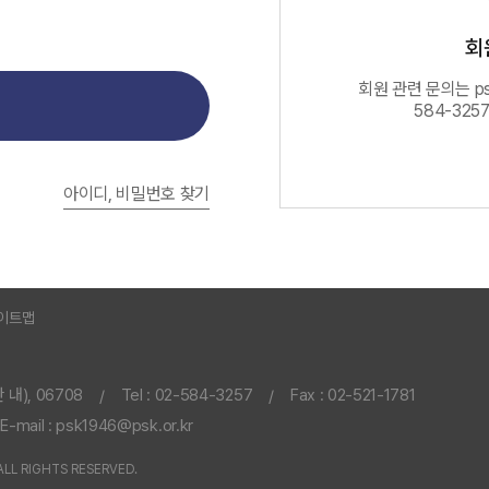
회
회원 관련 문의는 psk
584-325
아이디, 비밀번호 찾기
이트맵
내), 06708
Tel : 02-584-3257
Fax : 02-521-1781
/
/
E-mail : psk1946@psk.or.kr
LL RIGHTS RESERVED.